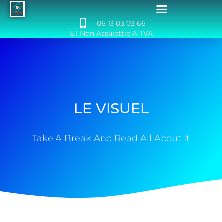
06 13 03 03 66
E.I Non Assujettie À TVA
Sites internet et Référencement
LE VISUEL
Take A Break And Read All About It