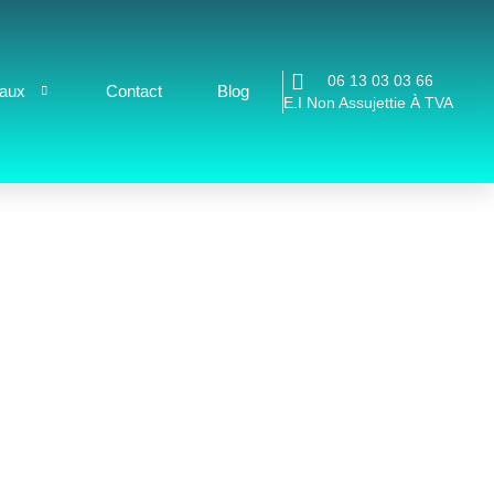
06 13 03 03 66
iaux
Contact
Blog
E.I Non Assujettie À TVA